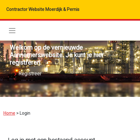
Contractor Website Moerdijk & Pernis
Welkom op de vernieuwde
Aannemerswebsite. Je kunt je hier
registreren.
Registreer
Home
>
Login
Log in met een bestaand account