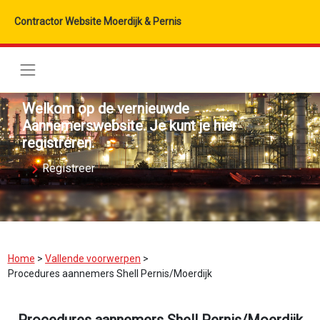
Contractor Website Moerdijk & Pernis
Welkom op de vernieuwde
Aannemerswebsite. Je kunt je hier
registreren.
Registreer
Home
>
Vallende voorwerpen
>
Procedures aannemers Shell Pernis/Moerdijk