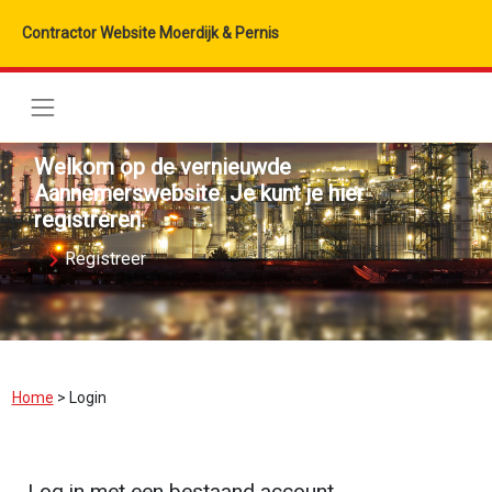
Contractor Website Moerdijk & Pernis
Welkom op de vernieuwde
Aannemerswebsite. Je kunt je hier
registreren.
Registreer
Home
>
Login
Log in met een bestaand account