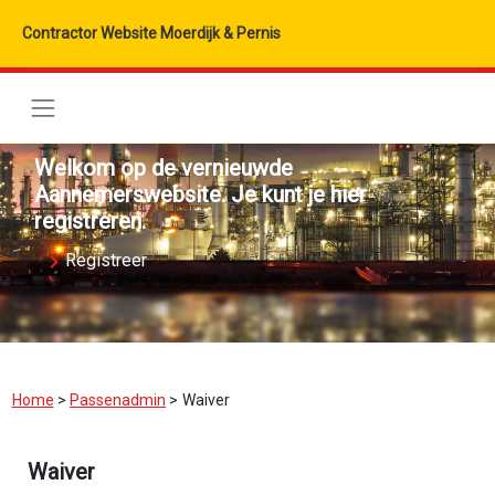
Contractor Website Moerdijk & Pernis
Welkom op de vernieuwde
Aannemerswebsite. Je kunt je hier
registreren.
Registreer
Home
>
Passenadmin
>
Waiver
Waiver