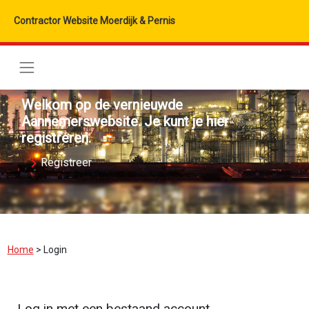
Contractor Website Moerdijk & Pernis
Welkom op de vernieuwde
Aannemerswebsite. Je kunt je hier
registreren.
Registreer
Home
>
Login
Log in met een bestaand account