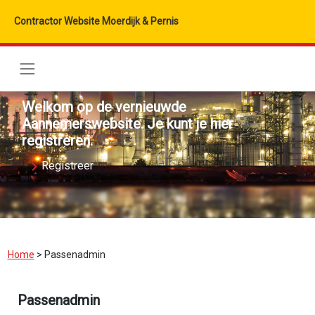
Contractor Website Moerdijk & Pernis
Welkom op de vernieuwde
Aannemerswebsite. Je kunt je hier
registreren.
Registreer
Home
>
Passenadmin
Passenadmin